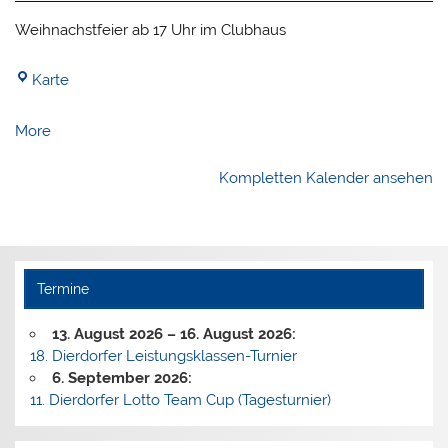
Weihnachstfeier ab 17 Uhr im Clubhaus
Tennisanlage
Karte
des
TC
about
More
Dierdorf
{title}
Kompletten Kalender ansehen
Termine
13. August 2026
–
16. August 2026
:
18. Dierdorfer Leistungsklassen-Turnier
6. September 2026
:
11. Dierdorfer Lotto Team Cup (Tagesturnier)