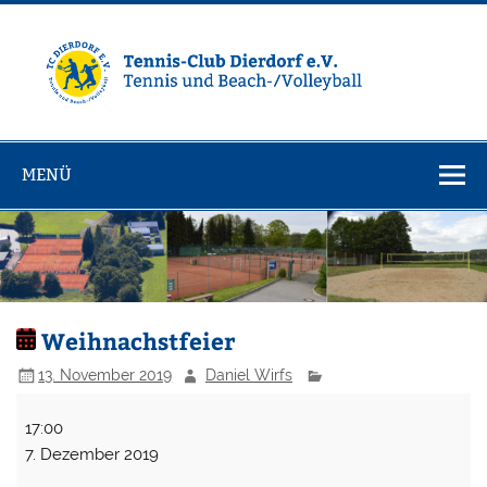
Zum
Inhalt
springen
Tennisclub
Tennis und Volleyball / Beachvolleyball
Dierdorf e.V.
MENÜ
Weihnachstfeier
13. November 2019
Daniel Wirfs
Weihnachstfeier
17:00
7. Dezember 2019