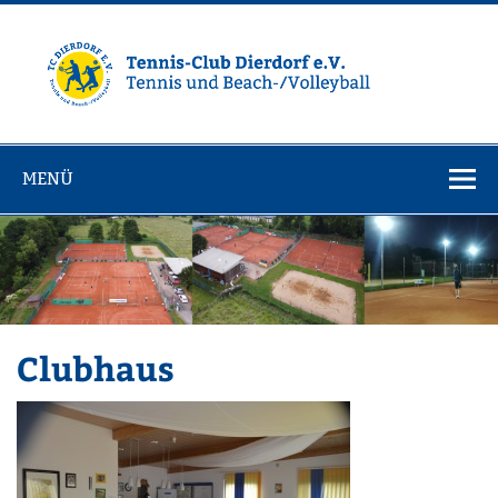
Zum
Inhalt
springen
Tennisclub
Tennis und Volleyball / Beachvolleyball
Dierdorf e.V.
MENÜ
Clubhaus