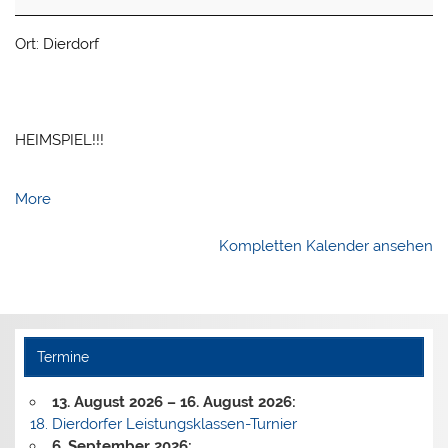
Ort: Dierdorf
HEIMSPIEL!!!
about
More
{title}
Kompletten Kalender ansehen
Termine
13. August 2026
–
16. August 2026
:
18. Dierdorfer Leistungsklassen-Turnier
6. September 2026
: