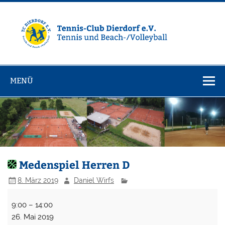
Zum
Inhalt
springen
Tennisclub
Tennis und Volleyball / Beachvolleyball
Dierdorf e.V.
MENÜ
Medenspiel Herren D
8. März 2019
Daniel Wirfs
Medenspiel
9:00
–
14:00
Herren
26. Mai 2019
D