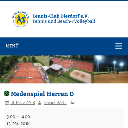
Zum
Inhalt
springen
Tennisclub
Tennis und Volleyball / Beachvolleyball
Dierdorf e.V.
MENÜ
Medenspiel Herren D
16. März 2018
Daniel Wirfs
Medenspiel
9:00
–
14:00
Herren
13. Mai 2018
D