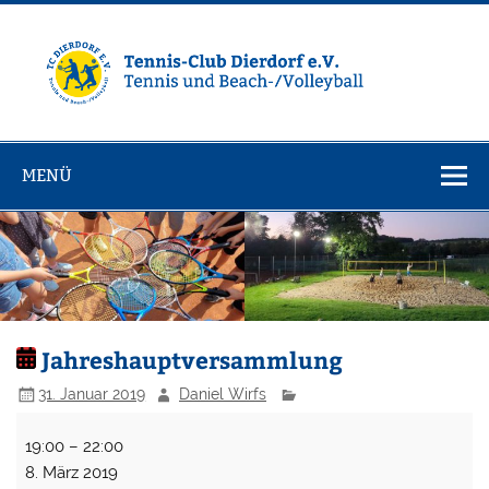
Zum
Inhalt
springen
Tennisclub
Tennis und Volleyball / Beachvolleyball
Dierdorf e.V.
MENÜ
Jahreshauptversammlung
31. Januar 2019
Daniel Wirfs
Jahreshauptversammlung
19:00
–
22:00
8. März 2019