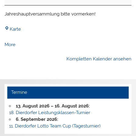
Jahreshauptversammlung bitte vormerken!
Tennisanlage
Karte
des
TC
about
More
Dierdorf
{title}
Kompletten Kalender ansehen
Termine
13. August 2026
–
16. August 2026
:
18. Dierdorfer Leistungsklassen-Turnier
6. September 2026
:
11. Dierdorfer Lotto Team Cup (Tagesturnier)