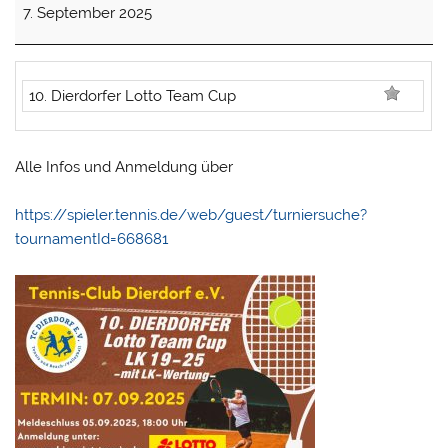
7. September 2025
Lotto
Team
Cup
(Tagesturnier)
10. Dierdorfer Lotto Team Cup
Alle Infos und Anmeldung über
https://spieler.tennis.de/web/guest/turniersuche?
tournamentId=668681