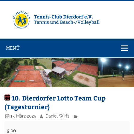
Zum
Inhalt
springen
Tennisclub
Tennis und Volleyball / Beachvolleyball
Dierdorf e.V.
MENÜ
10. Dierdorfer Lotto Team Cup
(Tagesturnier)
17. März 2025
Daniel Wirfs
10.
9:00
Dierdorfer