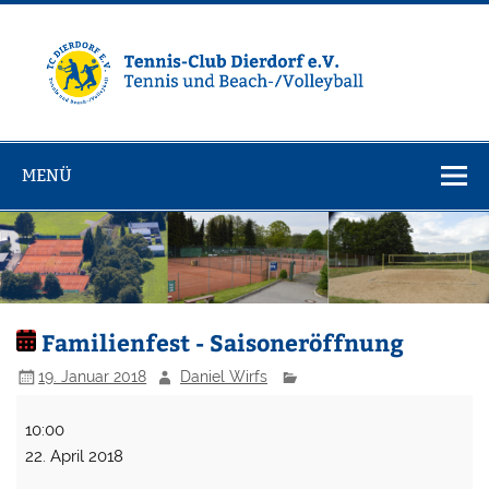
Zum
Inhalt
springen
Tennisclub
Tennis und Volleyball / Beachvolleyball
Dierdorf e.V.
MENÜ
Familienfest - Saisoneröffnung
19. Januar 2018
Daniel Wirfs
Familienfest
10:00
-
22. April 2018
Saisoneröffnung