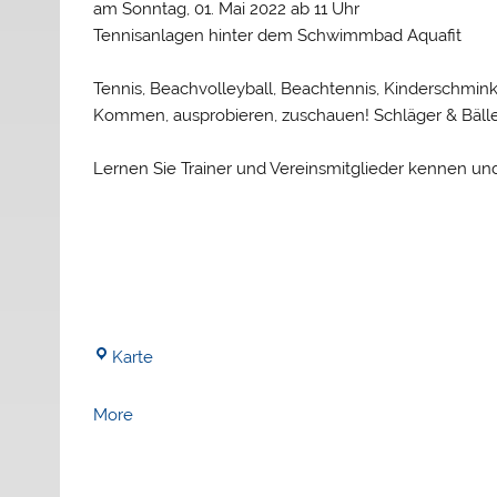
am Sonntag, 01. Mai 2022 ab 11 Uhr
Tennisanlagen hinter dem Schwimmbad Aquafit
Tennis, Beachvolleyball, Beachtennis, Kinderschmin
Kommen, ausprobieren, zuschauen! Schläger & Bälle 
Lernen Sie Trainer und Vereinsmitglieder kennen un
Tennisanlage
Karte
des
TC
about
More
Dierdorf
{title}