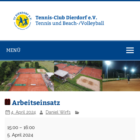
Zum
Inhalt
springen
Tennisclub
Tennis und Volleyball / Beachvolleyball
Dierdorf e.V.
MENÜ
Arbeitseinsatz
4. April 2024
Daniel Wirfs
Arbeitseinsatz
15:00
–
16:00
5. April 2024