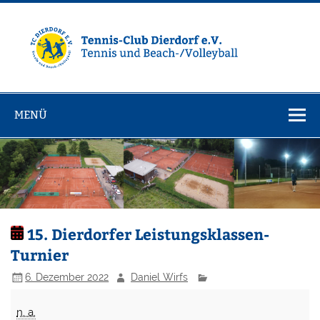
Zum
Inhalt
springen
Tennisclub
Tennis und Volleyball / Beachvolleyball
Dierdorf e.V.
MENÜ
15. Dierdorfer Leistungsklassen-
Turnier
6. Dezember 2022
Daniel Wirfs
15.
n. a.
Dierdorfer