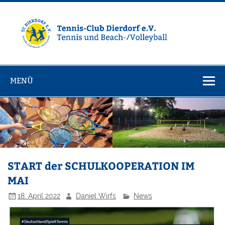
Zum
Inhalt
springen
Tennisclub
Tennis und Volleyball / Beachvolleyball
Dierdorf e.V.
MENÜ
START der SCHULKOOPERATION IM
MAI
18. April 2022
Daniel Wirfs
News