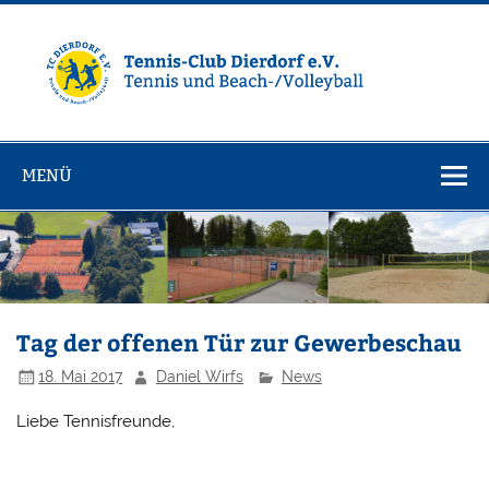
Zum
Inhalt
springen
Tennisclub
Tennis und Volleyball / Beachvolleyball
Dierdorf e.V.
MENÜ
Tag der offenen Tür zur Gewerbeschau
18. Mai 2017
Daniel Wirfs
News
Liebe Tennisfreunde,