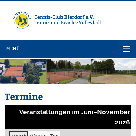
Zum
Inhalt
springen
Tennisclub
Tennis und Volleyball / Beachvolleyball
Dierdorf e.V.
MENÜ
Termine
Veranstaltungen im Juni–November
2026