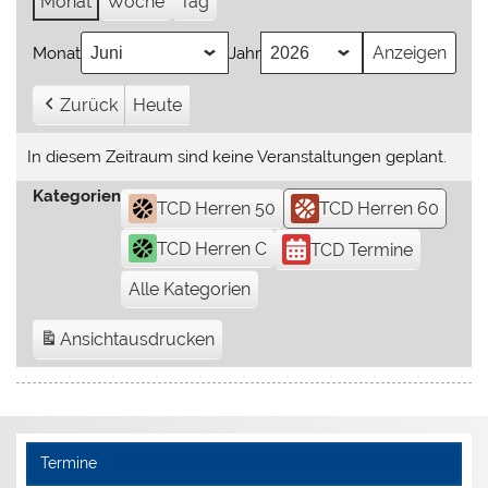
Monat
Woche
Tag
Monat
Jahr
Zurück
Heute
In diesem Zeitraum sind keine Veranstaltungen geplant.
Kategorien
TCD Herren 50
TCD Herren 60
TCD Herren C
TCD Termine
Alle Kategorien
Ansicht
ausdrucken
Termine