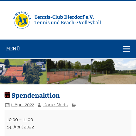
Zum
Inhalt
springen
Tennisclub
Tennis und Volleyball / Beachvolleyball
Dierdorf e.V.
MENÜ
Spendenaktion
1. April 2022
Daniel Wirfs
Spendenaktion
10:00
–
11:00
14. April 2022