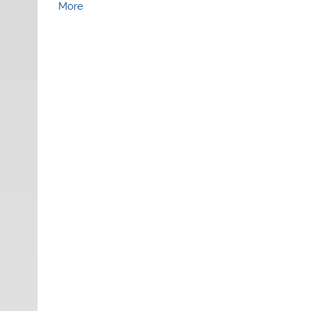
about
More
{title}