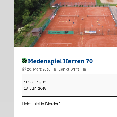
Medenspiel Herren 70
20. März 2018
Daniel Wirfs
Medenspiel
11:00
–
15:00
Herren
18. Juni 2018
70
Heimspiel in Dierdorf