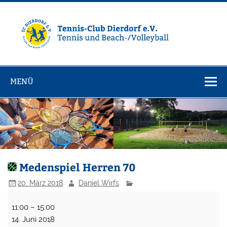
Zum
Inhalt
springen
Tennisclub
Tennis und Volleyball / Beachvolleyball
Dierdorf e.V.
MENÜ
Medenspiel Herren 70
20. März 2018
Daniel Wirfs
Medenspiel
11:00
–
15:00
Herren
14. Juni 2018
70