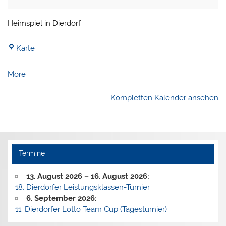
Heimspiel in Dierdorf
Tennisanlage
Karte
des
TC
about
More
Dierdorf
{title}
Kompletten Kalender ansehen
Termine
13. August 2026
–
16. August 2026
:
18. Dierdorfer Leistungsklassen-Turnier
6. September 2026
:
11. Dierdorfer Lotto Team Cup (Tagesturnier)